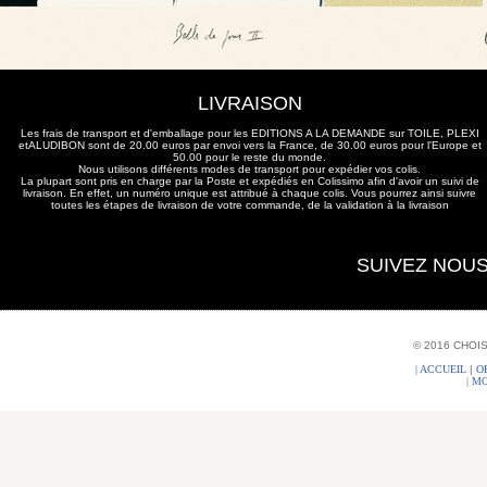
LIVRAISON
Les frais de transport et d'emballage pour les EDITIONS A LA DEMANDE sur TOILE, PLEXI
etALUDIBON sont de 20.00 euros par envoi vers la France, de 30.00 euros pour l'Europe et
50.00 pour le reste du monde.
Nous utilisons différents modes de transport pour expédier vos colis.
La plupart sont pris en charge par la Poste et expédiés en Colissimo afin d'avoir un suivi de
livraison. En effet, un numéro unique est attribué à chaque colis. Vous pourrez ainsi suivre
toutes les étapes de livraison de votre commande, de la validation à la livraison
SUIVEZ NOU
© 2016 CHOI
| ACCUEIL
|
O
|
MO