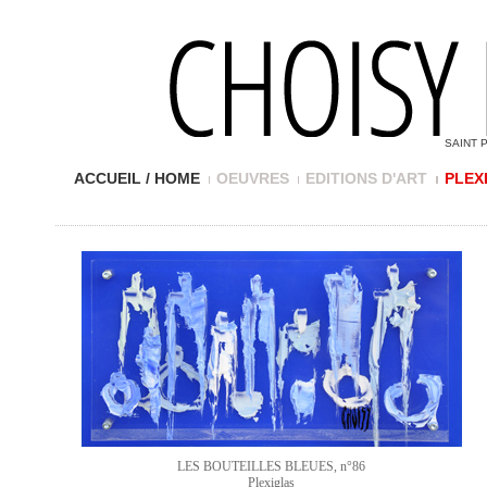
SAINT 
ACCUEIL / HOME
OEUVRES
EDITIONS D'ART
PLEX
LES BOUTEILLES BLEUES, n°86
Plexiglas