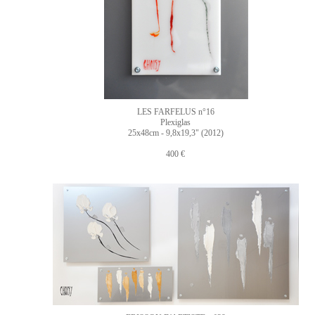
LES FARFELUS n°16
Plexiglas
25x48cm - 9,8x19,3" (2012)
400 €