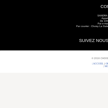
CO
SANDRA
Appe
De 10h
Par e-ma
Par courrier : Choisy La Ga
SUIVEZ NOU
© 2016 CHOI
| ACCUEIL
|
O
|
MO